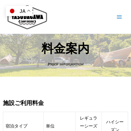
JA
料金案内
Price information
施設ご利用料金
レギュラ
ハイシー
宿泊タイプ
単位
ーシーズ
ズン