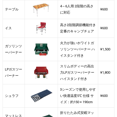
4～6人用 2段階の高さ
テーブル
¥600
に対応
高さ2段階調節機能付き
イス
¥600
定番のキャンプチェア
火力が強いホワイトガ
ガソリンツ
ソリンツーバーナー ハ
¥1,500
ーバーナー
イスタンド付き
スリムボディーの高出
LPガスツー
力LPガスツーバーナー
¥1,800
バーナー
ハイスタンド付き
3シーズンで使用しやす
シュラフ
い快適温度5℃ 仕様 サ
¥600
イズ：約150 × 190cm
折りたたみ式安眠マッ
マットレス