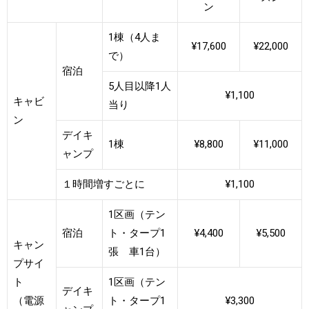
ン
1棟（4人ま
¥17,600
¥22,000
で）
宿泊
5人目以降1人
¥1,100
キャビ
当り
ン
デイキ
1棟
¥8,800
¥11,000
ャンプ
１時間増すごとに
¥1,100
1区画（テン
宿泊
ト・タープ1
¥4,400
¥5,500
キャン
張 車1台）
プサイ
ト
1区画（テン
デイキ
（電源
ト・タープ1
¥3,300