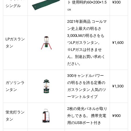
ト 使用時約60×200×1.5
¥300
シングル
㎝
2021年新商品 コールマ
ン史上最大の明るさ
3,000LMの明るさをも
LPガスラン
つLPガスランタン。
¥1,600
タン
※LPガスは付きませ
ん。別途お買い求めく
ださい。
300キャンドルパワー
ガソリンラ
の明るさを誇る定番の
¥1,300
ンタン
ガスランタン 人気のツ
ーマントルタイプ
2枚の発光パネルが取り
蛍光灯ラン
外しできる。 携帯充電
¥900
タン
用のUSBポート付き