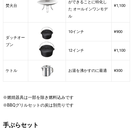
ができることに特化し
焚火台
¥1,100
た オールインワンモデ
ル
10インチ
¥900
ダッチオー
ブン
12インチ
¥1,100
ケトル
お湯を沸かすのに最適
¥300
※燃焼器具は一部を除き燃料込みです
※BBQグリルセットの炭は別売りです
手ぶらセット