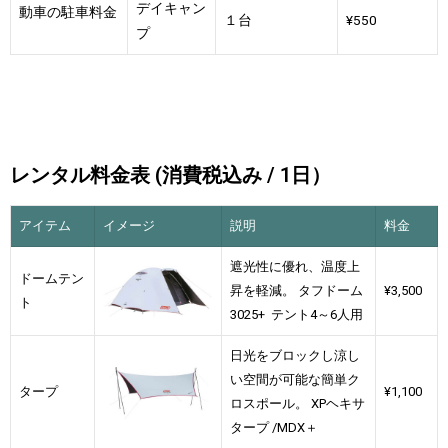
デイキャン
動車の駐車料金
１台
¥550
プ
レンタル料金表 (消費税込み / 1日）
アイテム
イメージ
説明
料金
遮光性に優れ、温度上
ドームテン
昇を軽減。 タフドーム
¥3,500
ト
3025+ テント4～6人用
日光をブロックし涼し
い空間が可能な簡単ク
タープ
¥1,100
ロスポール。 XPヘキサ
タープ /MDX＋