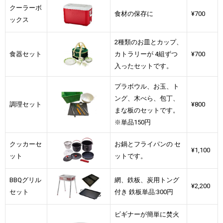
クーラーボ
食材の保存に
¥700
ックス
2種類のお皿とカップ、
食器セット
カトラリーが 4組ずつ
¥700
入ったセットです。
プラボウル、お玉、ト
ング、木べら、包丁、
調理セット
¥800
まな板のセットです。
※単品150円
クッカーセ
お鍋とフライパンの セ
¥1,100
ット
ットです。
BBQグリル
網、鉄板、炭用トング
¥2,200
セット
付き 鉄板単品:300円
ビギナーが簡単に焚火